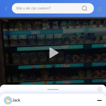
Retail Store Ultra Wide Stretched Displays
Jack
Schap Rand LCD Scherm Wand gemonteerd