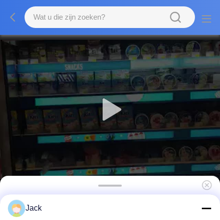
LCD-scherm met uitgestrekte balk van de
Jack
plank 23.1 inch Smart Retail LCD display