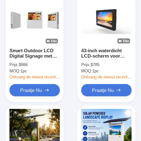
Smart Outdoor LCD
43-inch waterdicht
Digital Signage met
LCD-scherm voor
4K-resolutie 2500nits
buiten met een
Prijs:
$986
Prijs:
$785
Helderheid en 178°
helderheid van 2500
MOQ:
1pc
MOQ:
1pc
kijkhoek Commercieel
nits voor Digital
scherm
Signage-reclame
Ontvang de meest recente Prijs
Ontvang de meest recente Prijs
aanraakscherm Kiosk
Praatje Nu
Praatje Nu
Thuis
Producten
Over Ons