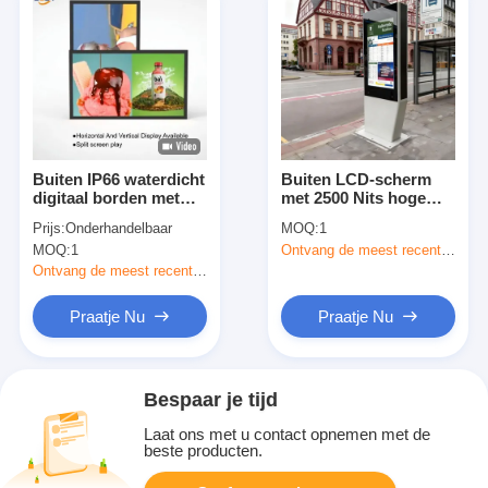
Buiten IP66 waterdicht
Buiten LCD-scherm
digitaal borden met
met 2500 Nits hoge
5000nit helderheid en
helderheid IP65
Prijs:
Onderhandelbaar
MOQ:
1
luchtvaartkwaliteit
waterdicht en 10-punts
MOQ:
1
Ontvang de meest recente Prijs
aluminiumlegering
capacitieve aanraking
voor digitale signage
Ontvang de meest recente Prijs
Praatje Nu
Praatje Nu
Bespaar je tijd
Laat ons met u contact opnemen met de
beste producten.