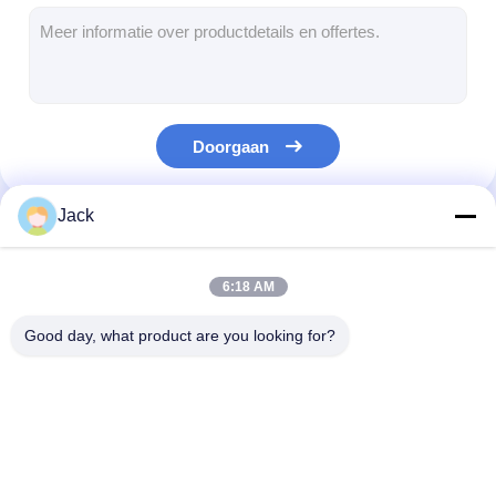
digitaal podium
Kiosk voor zelfbestelling
Winkelvenster scherm
Doorgaan
Barlcd Vertoning
Draagbare digitale bewegwijzering
Jack
Onze Categorieën
Doorzichtig LCD-scherm
6:18 AM
LED-posterdisplay
Good day, what product are you looking for?
Verhuur LED-display
touch screenlijst
Digitaal LCD-signaal
Openluchtlcd Digitale
vloer die lcd di
Led Film scherm
voor binnenruimtes
Signage
signage bevin
zich