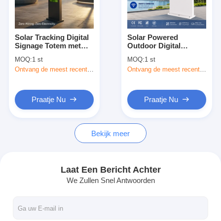
Fabriekstour
Kwaliteitscontrole
Solar Tracking Digital
Solar Powered
Signage Totem met
Outdoor Digital
Neem contact met ons op
Dual-Axis Auto Sun-
Billboard met 2000
MOQ:
1 st
MOQ:
1 st
Tracking 2000 Nits
Nits Helderheid,
Ontvang de meest recente Prijs
Ontvang de meest recente Prijs
High-Brightness
3600Wh LiFePO4
Nieuws
Display en IP65
Battery en IP55
bescherming
Certificering
Gevallen
Praatje Nu
Praatje Nu
Praatje Nu
Bekijk meer
Digitaal LCD-signaal voor binnenruimtes
Laat Een Bericht Achter
We Zullen Snel Antwoorden
Openluchtlcd Digitale Signage
vloer die lcd digitale signage bevinden zich