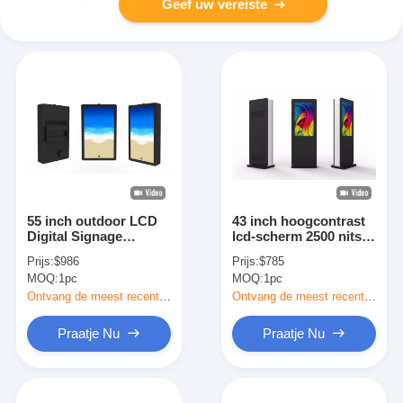
Geef uw vereiste
55 inch outdoor LCD
43 inch hoogcontrast
Digital Signage
lcd-scherm 2500 nits
Display met
outdoor digitaal
Prijs:
$986
Prijs:
$785
2500Cd/m2 Helderheid
signage aangepast
MOQ:
1pc
MOQ:
1pc
en 1920*1080 resolutie
Ontvang de meest recente Prijs
Ontvang de meest recente Prijs
Praatje Nu
Praatje Nu