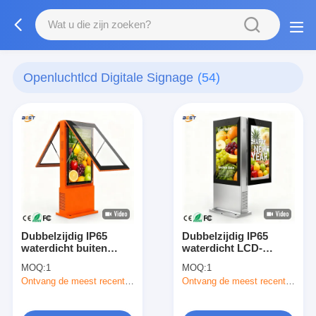
Openluchtlcd Digitale Signage
(54)
Dubbelzijdig IP65
Dubbelzijdig IP65
waterdicht buiten
waterdicht LCD-
LCD-digitaal bord met
digitaal schildscherm
MOQ:
1
MOQ:
1
10-punts capacitieve
met 50000 uur
Ontvang de meest recente Prijs
Ontvang de meest recente Prijs
aanraking voor
levensduur voor
hotellobby en
buitengebruik
evenementen