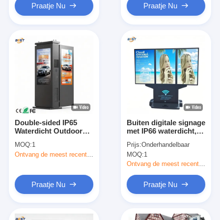
Praatje Nu
Praatje Nu
Double-sided IP65
Buiten digitale signage
Waterdicht Outdoor
met IP66 waterdicht,
LCD Digital Signage
50000 uur levensduur
MOQ:
1
Prijs:
Onderhandelbaar
met 2500 cd
en multi-OS
Ontvang de meest recente Prijs
MOQ:
1
Helderheid
compatibiliteit voor
Android Windows
Ontvang de meest recente Prijs
Linux
Praatje Nu
Praatje Nu