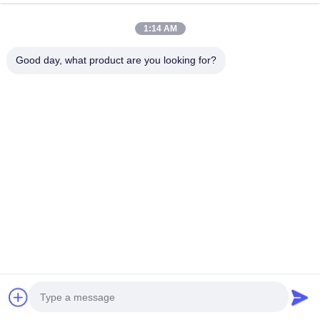
Praatje Nu
Send Inquiry
1:14 AM
#
Venster Die Vertoning Onder Ogen Zien
Good day, what product are you looking for?
#
LCD-Scherm Voor Ramen
#
Met Een Diameter Van Niet Meer Dan 20 Mm
Winkelvenster scherm
2024-11-29
Hoge helderheid 2500 NitsHangendHoogtepunten op de vloerVenster
LcdDigitale signage advertenties tonenSchermVoorWinkelBewaarplaats
1Originele A+ LG hHoogtemperatuurbestendige industriële schermen 2. ...
Bekijk meer
Berichten van bezoekers
Laat een bericht achter.
Nog geen commentaar