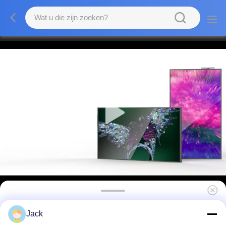
Hangend winkelvenster 2500 Nits Vloer
Jack
staand venster scherm