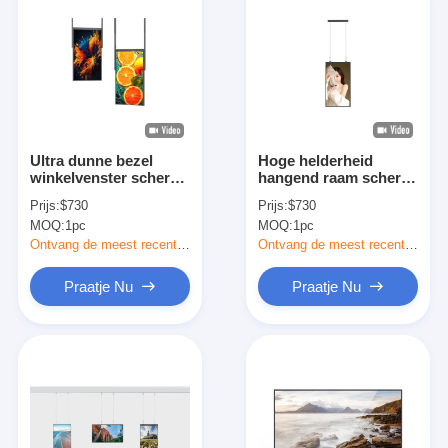
Ultra dunne bezel
Hoge helderheid
winkelvenster scherm
hangend raam scherm,
dubbelzijdig
kledingwinkel raam
Prijs:
$730
Prijs:
$730
opgehangen venster
display monitor
MOQ:
1pc
MOQ:
1pc
scherm
Ontvang de meest recente Prijs
Ontvang de meest recente Prijs
Praatje Nu
Praatje Nu
Thuis
Producten
Over Ons