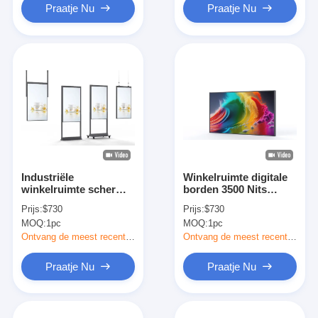
Praatje Nu
Praatje Nu
Industriële
Winkelruimte digitale
winkelruimte scherm
borden 3500 Nits
hangend
Monitor LCD scherm
Prijs:
$730
Prijs:
$730
hoogtepunten 4K
MOQ:
1pc
MOQ:
1pc
zonlicht leesbaar
winkelruimte scherm
Ontvang de meest recente Prijs
Ontvang de meest recente Prijs
Praatje Nu
Praatje Nu