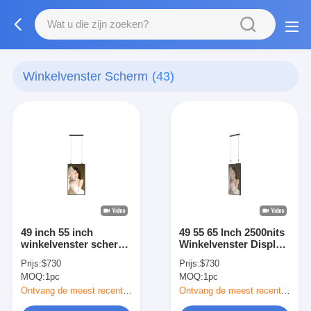
Winkelvenster Scherm
(43)
49 inch 55 inch
49 55 65 Inch 2500nits
winkelvenster scherm
Winkelvenster Display
hangend digitaal
Monitors Commercieel
Prijs:
$730
Prijs:
$730
reclame scherm
hangend LCD-scherm
MOQ:
1pc
MOQ:
1pc
Ontvang de meest recente Prijs
Ontvang de meest recente Prijs