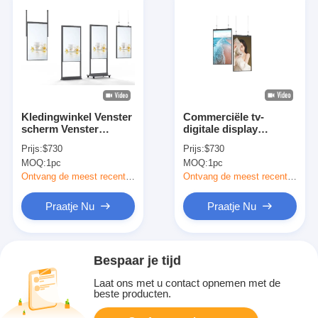
Kledingwinkel Venster
Commerciële tv-
scherm Venster
digitale display
geconfronteerd
eenzijdig dubbelzijdig
Prijs:
$730
Prijs:
$730
beeldscherm Digitaal
highlight venster
MOQ:
1pc
MOQ:
1pc
signage
reclame-machine
Ontvang de meest recente Prijs
Ontvang de meest recente Prijs
Praatje Nu
Praatje Nu
Bespaar je tijd
Laat ons met u contact opnemen met de
beste producten.