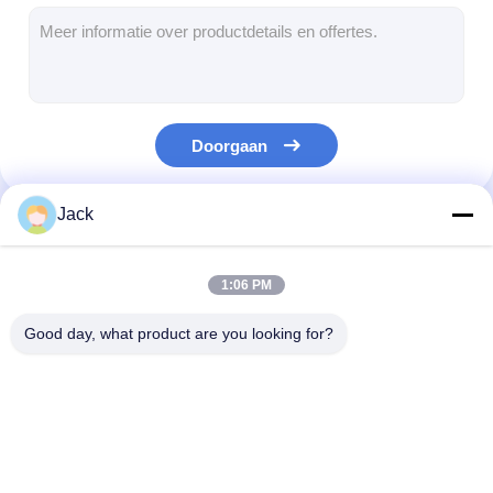
digitaal podium
Kiosk voor zelfbestelling
Winkelvenster scherm
Doorgaan
Barlcd Vertoning
Draagbare digitale bewegwijzering
Jack
Onze Categorieën
Doorzichtig LCD-scherm
1:06 PM
LED-posterdisplay
Good day, what product are you looking for?
Verhuur LED-display
touch screenlijst
Digitaal LCD-signaal
Openluchtlcd Digitale
vloer die lcd di
Led Film scherm
voor binnenruimtes
Signage
signage bevin
zich