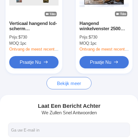
Fabriekstour
Kwaliteitscontrole
Verticaal hangend lcd-
Hangend
scherm
winkelvenster 2500
Neem contact met ons op
plafondmontagebeeldscherm
Nits Vloer staand
Prijs:
$730
Prijs:
$730
digitaal signage
venster scherm
MOQ:
1pc
MOQ:
1pc
Nieuws
Ontvang de meest recente Prijs
Ontvang de meest recente Prijs
Gevallen
Praatje Nu
Praatje Nu
Praatje Nu
Bekijk meer
Digitaal LCD-signaal voor binnenruimtes
Laat Een Bericht Achter
We Zullen Snel Antwoorden
Openluchtlcd Digitale Signage
vloer die lcd digitale signage bevinden zich