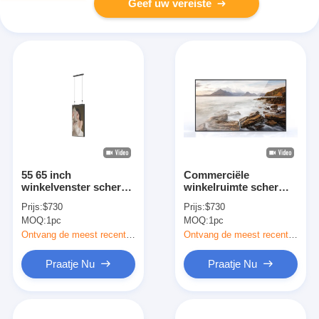
Geef uw vereiste
55 65 inch
Commerciële
winkelvenster scherm
winkelruimte scherm
2500 nit hoog
zonlicht leesbaar
Prijs:
$730
Prijs:
$730
helderheid lcd-monitor
venster
MOQ:
1pc
MOQ:
1pc
geconfronteerd
display
Ontvang de meest recente Prijs
Ontvang de meest recente Prijs
Praatje Nu
Praatje Nu