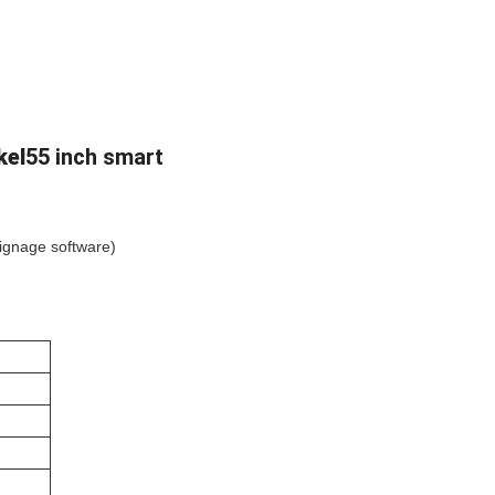
kel
55 inch smart
ignage software)