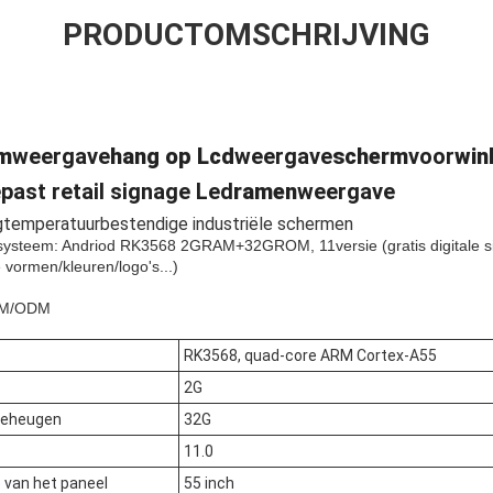
PRODUCTOMSCHRIJVING
m
weergave
hang op
Lcd
weergave
scherm
voor
win
past retail signage Led
ramen
weergave
temperatuurbestendige industriële schermen
ssysteem: Andriod RK3568 2GRAM+32GROM, 11versie (gratis digitale s
vormen/kleuren/logo's...)
EM/ODM
RK3568, quad-core ARM Cortex-A55
2G
geheugen
32G
11.0
 van het paneel
55 inch