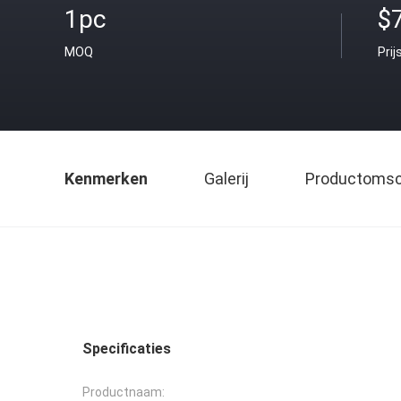
1pc
$
MOQ
Prij
Kenmerken
Galerij
Productomsch
Specificaties
Productnaam: