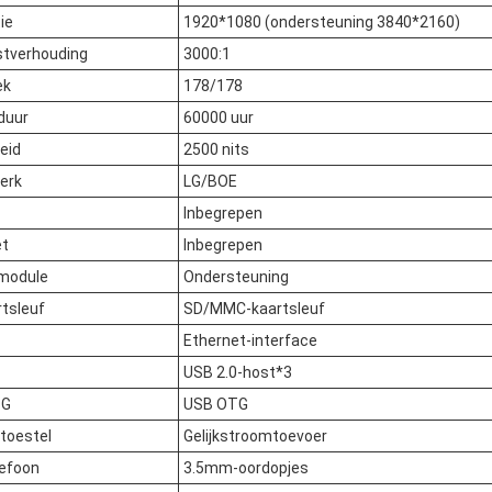
ie
1920*1080 (ondersteuning 3840*2160)
stverhouding
3000:1
ek
178/178
duur
60000 uur
eid
2500 nits
erk
LG/BOE
Inbegrepen
et
Inbegrepen
module
Ondersteuning
tsleuf
SD/MMC-kaartsleuf
Ethernet-interface
USB 2.0-host*3
TG
USB OTG
toestel
Gelijkstroomtoevoer
lefoon
3.5mm-oordopjes