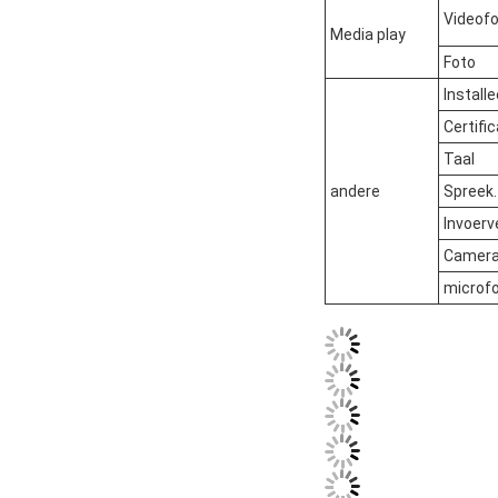
Videof
Media play
Foto
Installe
Certifi
Taal
andere
Spreek.
Invoer
Camer
microf
Gezelschap