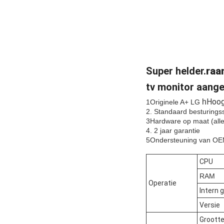
Super helder.
raa
tv monitor aange
Hoog
h
1Originele A+ LG
2. Standaard besturing
3Hardware op maat (alle 
4. 2 jaar garantie
5Ondersteuning van O
CPU
RAM
Operatie
Intern 
Versie
Grootte