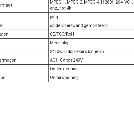
MPEG-1, MPEG-2, MPEG-4, H.263H.264, VC1,
ormaat
enz., tot 4k
jpeg
er
op de vloer/wand gemonteerd
caten
CE/FCC/RoH
Meertalig
2*10w luidsprekers binnenin
vermogen
AC110V tot 240V
a
Ondersteuning
oon
Ondersteuning
: