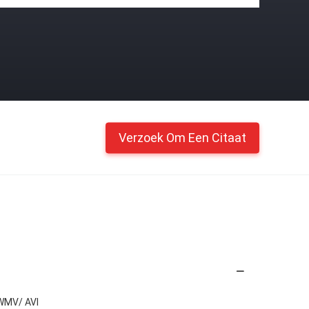
Verzoek Om Een Citaat
WMV/ AVI