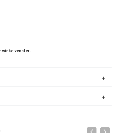
,
r winkelvenster
r