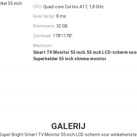
kel 55 inch
CPU:
Quad-core Cortex-A17, 1,8 GHz
Reactietijd:
8 ms
Roemeens:
32 GB
Zienhoek:
178°/178°
Markeren:
,
Smart TV Monitor 55 inch
55 inch LCD-scherm voo
Superhelder 55 inch slimme monitor
GALERIJ
Super Bright Smart TV Monitor 55 inch LCD-scherm voor winkelvenste