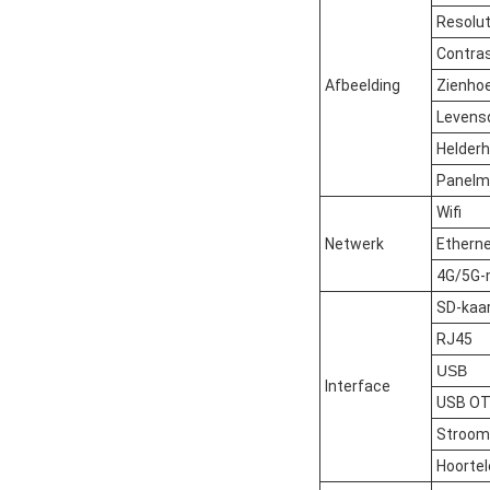
Resolut
Contra
Afbeelding
Zienho
Levens
Helderh
Panelm
Wifi
Netwerk
Ethern
4G/5G-
SD-kaar
RJ45
USB
Interface
USB O
Stroom
Hoorte