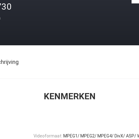
730
s
rijving
KENMERKEN
Videoformaat:
MPEG1/ MPEG2/ MPEG4/ DivX/ ASP/ 