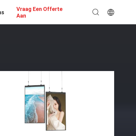
Vraag Een Offerte
ns
Aan