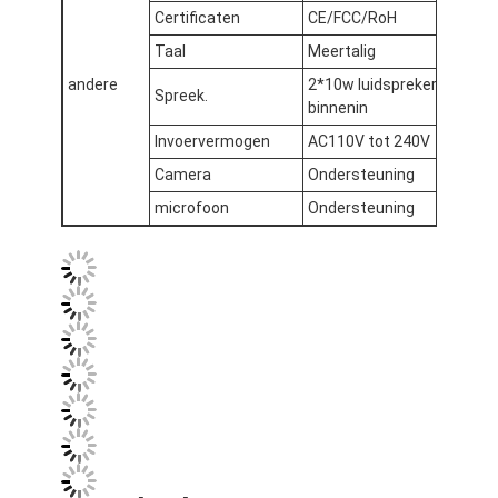
Certificaten
CE/FCC/RoH
Fabriekstour
Taal
Meertalig
Kwaliteitscontrole
andere
2*10w luidsprekers
Spreek.
binnenin
Neem contact met ons op
Invoervermogen
AC110V tot 240V
Nieuws
Camera
Ondersteuning
microfoon
Ondersteuning
Gevallen
Praatje Nu
Digitaal LCD-signaal voor binnenruimtes
Openluchtlcd Digitale Signage
vloer die lcd digitale signage bevinden zich