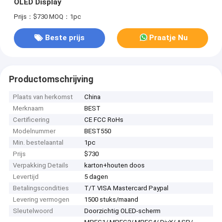
OLED Display
Prijs：$730
MOQ：1pc
Beste prijs
Praatje Nu
Productomschrijving
Plaats van herkomst
China
Merknaam
BEST
Certificering
CE FCC RoHs
Modelnummer
BEST550
Min. bestelaantal
1pc
Prijs
$730
Verpakking Details
karton+houten doos
Levertijd
5 dagen
Betalingscondities
T/T VISA Mastercard Paypal
Levering vermogen
1500 stuks/maand
Sleutelwoord
Doorzichtig OLED-scherm