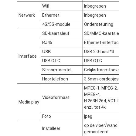
Wifi
Inbegrepen
Netwerk
Ethernet
Inbegrepen
4G/5G-module
Ondersteuning
SD-kaartsleuf
SD/MMC-kaartsleuf
RJ45
Ethernet-interface
USB
USB 2.0-host*3
Interface
USB OTG
USB OTG
Stroomtoestel
Gelijkstroomtoevoer
Hoortelefoon
3.5mm-oordopjes
MPEG-1, MPEG-2,
MPEG-4,
Videoformaat
H.263H.264, VC1, RV
Thuis
Media play
enz., tot 4k
Producten
Foto
jpeg
op de vloer/wand
Over Ons
Installeer
gemonteerd