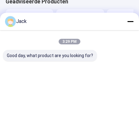
Geadviseerde Producten
Jack
3:29 PM
Good day, what product are you looking for?
Commerciële 11-98
Vloerstaande
Dubbelzijdig I
inch Holografische
digitale advertentie-
LCD Digital Si
Display Box
schermen, verticale
Retail Shop Dig
Reclamebord Cloud
digitale advertentie-
Signage 55 inc
Controle Tegelmuur
schermen
inch
Beste prijs
Beste prijs
Beste pri
Thuis
Ongeveer
Contacteer
Desktop
ons
ons
Site
Sitemap
Privacy Policy
Kwaliteit
Digitaal LCD-signaal voor binnenruimtes
China
Fabriek.Copyright © 2026 Shenzhen Best Special Display