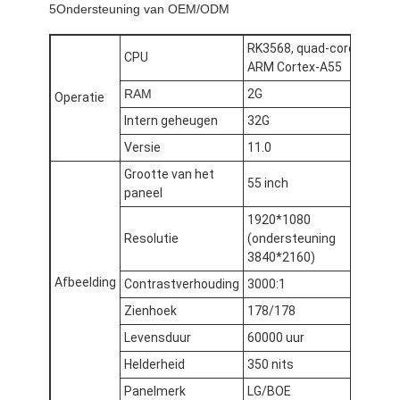
5Ondersteuning van OEM/ODM
RK3568, quad-core
CPU
ARM Cortex-A55
RAM
2G
Operatie
Intern geheugen
32G
Versie
11.0
Grootte van het
55 inch
paneel
1920*1080
Resolutie
(ondersteuning
3840*2160)
Afbeelding
Contrastverhouding
3000:1
Zienhoek
178/178
Levensduur
60000 uur
Helderheid
350 nits
Panelmerk
LG/BOE