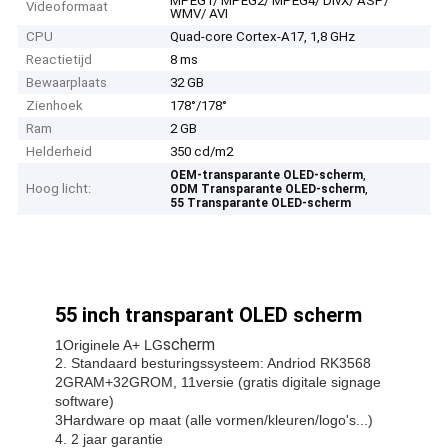
MPEG1/ MPEG2/ MPEG4/ DivX/ ASP/
Videoformaat
WMV/ AVI
CPU
Quad-core Cortex-A17, 1,8 GHz
Reactietijd
8 ms
Bewaarplaats
32 GB
Zienhoek
178°/178°
Ram
2 GB
Helderheid
350 cd/m2
,
OEM-transparante OLED-scherm
Hoog licht:
,
ODM Transparante OLED-scherm
55 Transparante OLED-scherm
55 inch transparant OLED scherm
scherm
1Originele A+ LG
2. Standaard besturingssysteem: Andriod RK3568
2GRAM+32GROM, 11versie (gratis digitale signage
software)
3Hardware op maat (alle vormen/kleuren/logo's...)
4. 2 jaar garantie