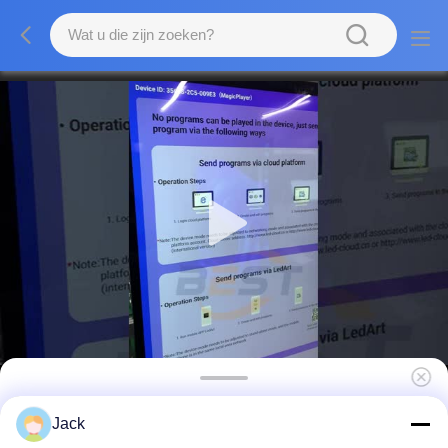
32 43 55 inch indoor LCD reclamedisplay
Jack
met 350 cd/m² helderheid en Android OS