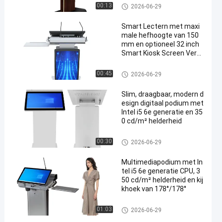
digitaal podium
00:13
2026-06-29
Smart Lectern met maxi
male hefhoogte van 150
mm en optioneel 32 inch
Smart Kiosk Screen Verst
elbare schermhoek 10-4
0°
digitaal podium
00:45
2026-06-29
Slim, draagbaar, modern d
esign digitaal podium met
Intel i5 6e generatie en 35
0 cd/m² helderheid
digitaal podium
00:30
2026-06-29
Multimediapodium met In
tel i5 6e generatie CPU, 3
50 cd/m² helderheid en kij
khoek van 178°/178°
digitaal podium
01:03
2026-06-29