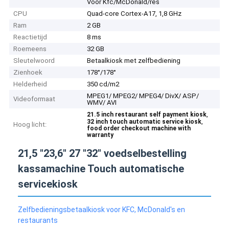
Voor Kfc/McDonald/res
CPU
Quad-core Cortex-A17, 1,8 GHz
Ram
2 GB
Reactietijd
8 ms
Roemeens
32 GB
Sleutelwoord
Betaalkiosk met zelfbediening
Zienhoek
178°/178°
Helderheid
350 cd/m2
MPEG1/ MPEG2/ MPEG4/ DivX/ ASP/
Videoformaat
WMV/ AVI
,
21.5 inch restaurant self payment kiosk
,
32 inch touch automatic service kiosk
Hoog licht:
food order checkout machine with
warranty
21,5 "23,6" 27 "32" voedselbestelling
kassamachine Touch automatische
servicekiosk
Zelfbedieningsbetaalkiosk voor KFC, McDonald's en
restaurants