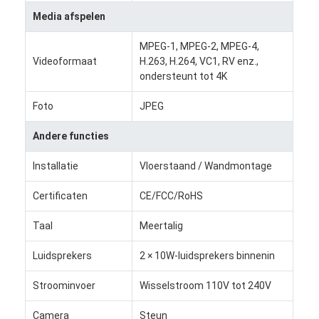
digitaal podium
Media afspelen
Kiosk voor zelfbestelling
MPEG-1, MPEG-2, MPEG-4,
Videoformaat
H.263, H.264, VC1, RV enz.,
Winkelvenster scherm
ondersteunt tot 4K
Barlcd Vertoning
Foto
JPEG
Draagbare digitale bewegwijzering
Andere functies
Doorzichtig LCD-scherm
Installatie
Vloerstaand / Wandmontage
Certificaten
CE/FCC/RoHS
Verhuur LED-display
Taal
Meertalig
touch screenlijst
Luidsprekers
2 × 10W-luidsprekers binnenin
Led Film scherm
Stroominvoer
Wisselstroom 110V tot 240V
e-ink display
Camera
Steun