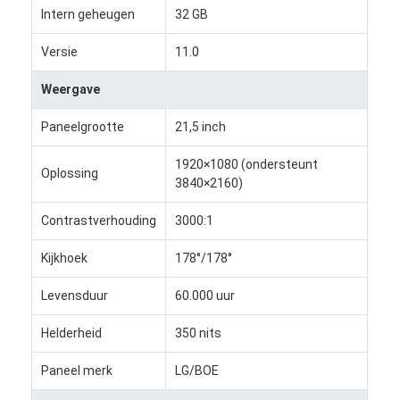
Intern geheugen
32 GB
Versie
11.0
Weergave
Paneelgrootte
21,5 inch
1920×1080 (ondersteunt
Oplossing
3840×2160)
Contrastverhouding
3000:1
Kijkhoek
178°/178°
Levensduur
60.000 uur
Thuis
Helderheid
350 nits
Producten
Paneel merk
LG/BOE
Over Ons