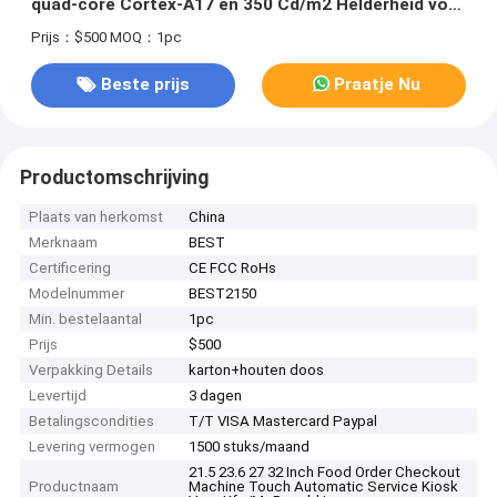
quad-core Cortex-A17 en 350 Cd/m2 Helderheid voor
restaurant zelfbediening
Prijs：$500
MOQ：1pc
Beste prijs
Praatje Nu
Productomschrijving
Plaats van herkomst
China
Merknaam
BEST
Certificering
CE FCC RoHs
Modelnummer
BEST2150
Min. bestelaantal
1pc
Prijs
$500
Verpakking Details
karton+houten doos
Levertijd
3 dagen
Betalingscondities
T/T VISA Mastercard Paypal
Levering vermogen
1500 stuks/maand
21.5 23.6 27 32 Inch Food Order Checkout
Productnaam
Machine Touch Automatic Service Kiosk