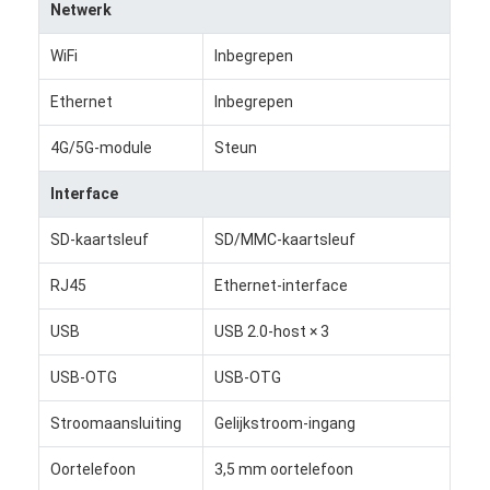
Netwerk
Fabriekstour
WiFi
Inbegrepen
Kwaliteitscontrole
Ethernet
Inbegrepen
Neem contact met ons op
4G/5G-module
Steun
Nieuws
Interface
Gevallen
SD-kaartsleuf
SD/MMC-kaartsleuf
Praatje Nu
RJ45
Ethernet-interface
USB
USB 2.0-host × 3
Digitaal LCD-signaal voor binnenruimtes
USB-OTG
USB-OTG
Openluchtlcd Digitale Signage
Stroomaansluiting
Gelijkstroom-ingang
vloer die lcd digitale signage bevinden zich
Oortelefoon
3,5 mm oortelefoon