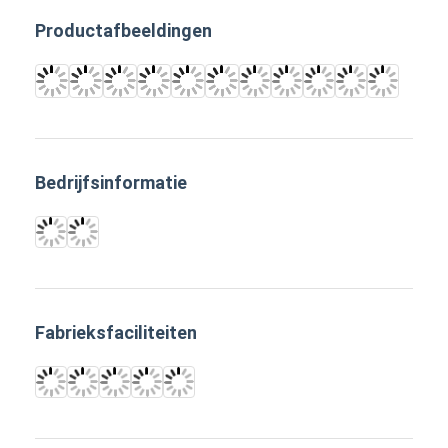
digitaal podium
Productafbeeldingen
Kiosk voor zelfbestelling
Winkelvenster scherm
Barlcd Vertoning
Bedrijfsinformatie
Draagbare digitale bewegwijzering
Doorzichtig LCD-scherm
Verhuur LED-display
touch screenlijst
Fabrieksfaciliteiten
Led Film scherm
e-ink display