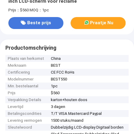
inch LCD-scherm voor reclame
Prijs：$560
MOQ：1pc
Beste prijs
Praatje Nu
Productomschrijving
Plaats van herkomst
China
Merknaam
BEST
Certificering
CE FCC RoHs
Modelnummer
BEST550
Min. bestelaantal
1pc
Prijs
$560
Verpakking Details
karton+houten doos
Levertijd
3 dagen
Betalingscondities
T/T VISA Mastercard Paypal
Levering vermogen
1500 stuks/maand
Sleutelwoord
Dubbelzijdig LCD-display Digitaal borden