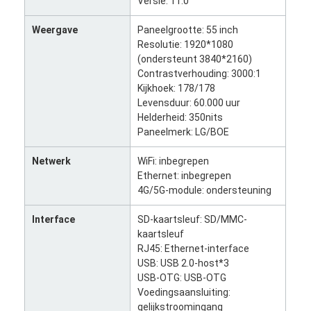
Versie: 11.0
Weergave
Paneelgrootte: 55 inch
Resolutie: 1920*1080
(ondersteunt 3840*2160)
Contrastverhouding: 3000:1
Kijkhoek: 178/178
Levensduur: 60.000 uur
Helderheid: 350nits
Paneelmerk: LG/BOE
Netwerk
WiFi: inbegrepen
Ethernet: inbegrepen
4G/5G-module: ondersteuning
Interface
SD-kaartsleuf: SD/MMC-
Thuis
kaartsleuf
RJ45: Ethernet-interface
Producten
USB: USB 2.0-host*3
USB-OTG: USB-OTG
Voedingsaansluiting:
Over Ons
gelijkstroomingang