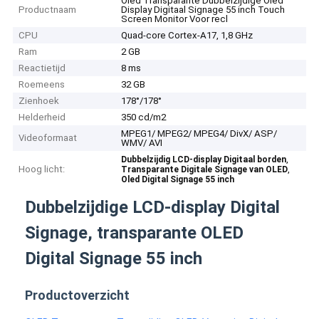
Oled Transparante Dubbelzijdige Oled
Productnaam
Display Digitaal Signage 55 inch Touch
Screen Monitor Voor recl
CPU
Quad-core Cortex-A17, 1,8 GHz
Ram
2 GB
Reactietijd
8 ms
Roemeens
32 GB
Zienhoek
178°/178°
Helderheid
350 cd/m2
MPEG1/ MPEG2/ MPEG4/ DivX/ ASP/
Videoformaat
WMV/ AVI
,
Dubbelzijdig LCD-display Digitaal borden
Hoog licht:
,
Transparante Digitale Signage van OLED
Oled Digital Signage 55 inch
Dubbelzijdige LCD-display Digital
Signage, transparante OLED
Digital Signage 55 inch
Productoverzicht