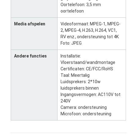
Oortelefoon: 3,5 mm
Fabriekstour
oortelefoon
Kwaliteitscontrole
Media afspelen
Videoformaat: MPEG-1, MPEG-
2, MPEG-4, H.263, H.264, VC1,
Neem contact met ons op
RV enz., ondersteuning tot 4K
Foto: JPEG
Nieuws
Andere functies
Installatie:
Gevallen
Vloerstaand/wandmontage
Certificaten: CE/FCC/RoHS
Praatje Nu
Taal: Meertalig
Luidsprekers: 2*10w
luidsprekers binnen
Ingangsvermogen: AC110V tot
Digitaal LCD-signaal voor binnenruimtes
240V
Camera: ondersteuning
Openluchtlcd Digitale Signage
Microfoon: ondersteuning
vloer die lcd digitale signage bevinden zich