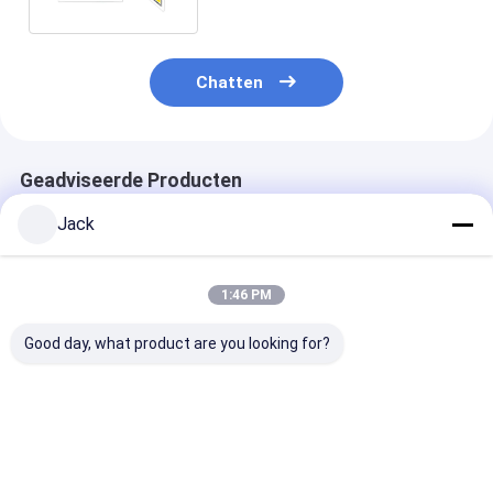
Chatten
Geadviseerde Producten
Jack
1:46 PM
Good day, what product are you looking for?
55 inch Indoor LCD
55 Duim Binnenlcd
Ultra-dun 28
Digital Signage met
Digitale Signage
dubbelzijdig di
Android OS en 350
Touchscreen
scherm met 17
Cd m2 Helderheid
Totemkiosk met
kijkhoek en 35
voor een hoog zicht
Android OS 500
helderheid
Beste prijs
Beste prijs
Beste pri
Cd/m ² Helderheid