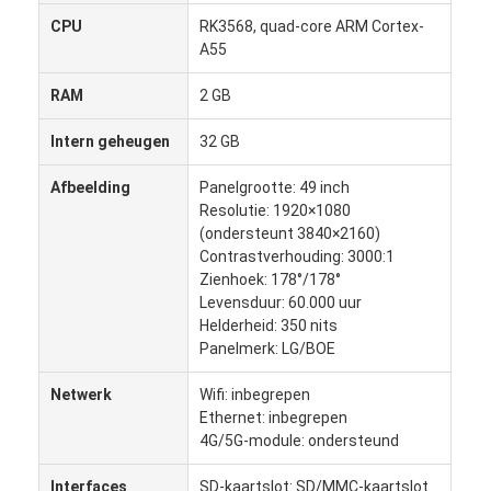
CPU
RK3568, quad-core ARM Cortex-
A55
RAM
2 GB
Intern geheugen
32 GB
Afbeelding
Panelgrootte: 49 inch
Resolutie: 1920×1080
(ondersteunt 3840×2160)
Contrastverhouding: 3000:1
Zienhoek: 178°/178°
Levensduur: 60.000 uur
Helderheid: 350 nits
Panelmerk: LG/BOE
Thuis
Netwerk
Wifi: inbegrepen
Producten
Ethernet: inbegrepen
4G/5G-module: ondersteund
Over Ons
Interfaces
SD-kaartslot: SD/MMC-kaartslot