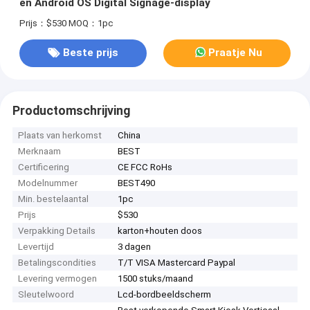
en Android OS Digital Signage-display
Prijs：$530
MOQ：1pc
Beste prijs
Praatje Nu
Productomschrijving
Plaats van herkomst
China
Merknaam
BEST
Certificering
CE FCC RoHs
Modelnummer
BEST490
Min. bestelaantal
1pc
Prijs
$530
Verpakking Details
karton+houten doos
Levertijd
3 dagen
Betalingscondities
T/T VISA Mastercard Paypal
Levering vermogen
1500 stuks/maand
Sleutelwoord
Lcd-bordbeeldscherm