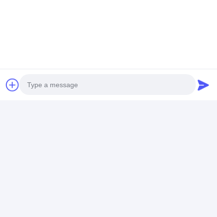
Photo
Video Call
Audio Call