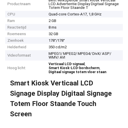
Best verkopende Smart Kiosk Verticaal
Productnaam
LCD Advertentie Display Digitaal Signage
Totem Floor Staande T
CPU
Quad-core Cortex-A17, 1,8 GHz
Ram
2 GB
Reactietijd
8 ms
Roemeens
32 GB
Zienhoek
178°/178°
Helderheid
350 cd/m2
MPEG1/ MPEG2/ MPEG4/ DivX/ ASP/
Videoformaat
WMV/ AVI
,
Verticaal LCD-signaal
Hoog licht:
,
Smart Kiosk-LCD-bordscherm
Digitaal signage totem vloer staan
Smart Kiosk Verticaal LCD
Signage Display Digitaal Signage
Totem Floor Staande Touch
Screen