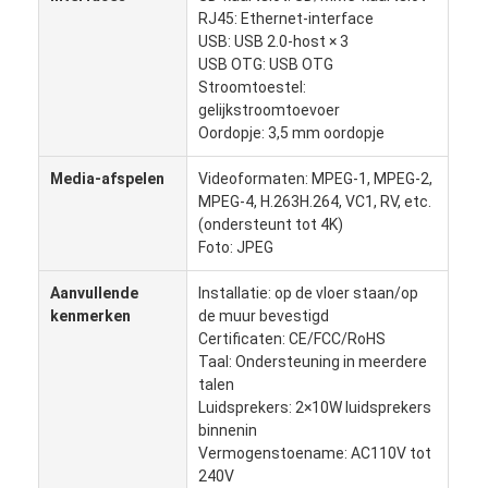
RJ45: Ethernet-interface
Fabriekstour
USB: USB 2.0-host × 3
USB OTG: USB OTG
Kwaliteitscontrole
Stroomtoestel:
gelijkstroomtoevoer
Neem contact met ons op
Oordopje: 3,5 mm oordopje
Nieuws
Media-afspelen
Videoformaten: MPEG-1, MPEG-2,
MPEG-4, H.263H.264, VC1, RV, etc.
Gevallen
(ondersteunt tot 4K)
Foto: JPEG
Praatje Nu
Aanvullende
Installatie: op de vloer staan/op
kenmerken
de muur bevestigd
Certificaten: CE/FCC/RoHS
Digitaal LCD-signaal voor binnenruimtes
Taal: Ondersteuning in meerdere
talen
Openluchtlcd Digitale Signage
Luidsprekers: 2×10W luidsprekers
binnenin
vloer die lcd digitale signage bevinden zich
Vermogenstoename: AC110V tot
240V