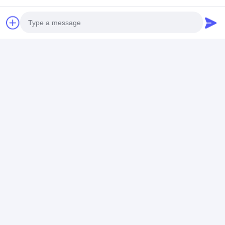
Photo
Video Call
Audio Call