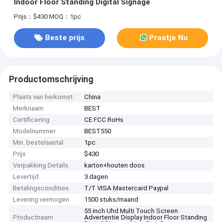
Indoor Floor Standing Digital Signage
Prijs：$430
MOQ：1pc
Beste prijs
Praatje Nu
Productomschrijving
Plaats van herkomst
China
Merknaam
BEST
Certificering
CE FCC RoHs
Modelnummer
BEST550
Min. bestelaantal
1pc
Prijs
$430
Verpakking Details
karton+houten doos
Levertijd
3 dagen
Betalingscondities
T/T VISA Mastercard Paypal
Levering vermogen
1500 stuks/maand
55 inch Uhd Multi Touch Screen
Productnaam
Advertentie Display Indoor Floor Standing