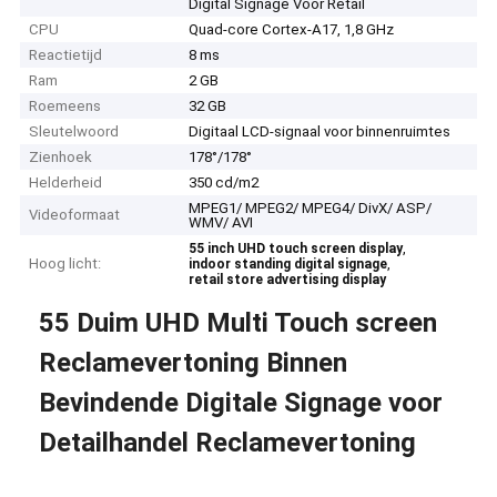
Digital Signage Voor Retail
CPU
Quad-core Cortex-A17, 1,8 GHz
Reactietijd
8 ms
Ram
2 GB
Roemeens
32 GB
Sleutelwoord
Digitaal LCD-signaal voor binnenruimtes
Zienhoek
178°/178°
Helderheid
350 cd/m2
MPEG1/ MPEG2/ MPEG4/ DivX/ ASP/
Videoformaat
WMV/ AVI
,
55 inch UHD touch screen display
Hoog licht:
,
indoor standing digital signage
retail store advertising display
55 Duim UHD Multi Touch screen
Reclamevertoning Binnen
Bevindende Digitale Signage voor
Detailhandel Reclamevertoning