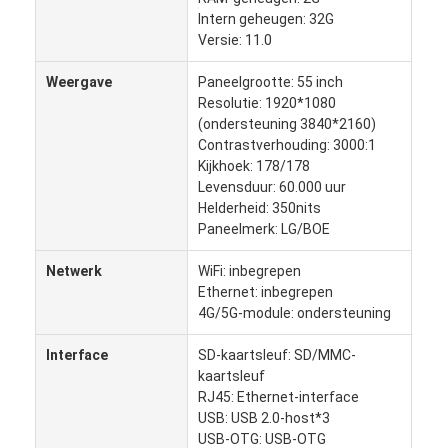
Intern geheugen: 32G
Versie: 11.0
Weergave
Paneelgrootte: 55 inch
Resolutie: 1920*1080
(ondersteuning 3840*2160)
Contrastverhouding: 3000:1
Kijkhoek: 178/178
Levensduur: 60.000 uur
Helderheid: 350nits
Paneelmerk: LG/BOE
Netwerk
WiFi: inbegrepen
Ethernet: inbegrepen
4G/5G-module: ondersteuning
Thuis
Interface
SD-kaartsleuf: SD/MMC-
kaartsleuf
Producten
RJ45: Ethernet-interface
USB: USB 2.0-host*3
Over Ons
USB-OTG: USB-OTG