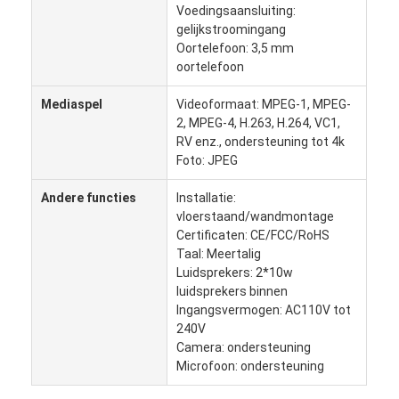
Voedingsaansluiting:
Fabriekstour
gelijkstroomingang
Oortelefoon: 3,5 mm
Kwaliteitscontrole
oortelefoon
Neem contact met ons op
Mediaspel
Videoformaat: MPEG-1, MPEG-
2, MPEG-4, H.263, H.264, VC1,
Nieuws
RV enz., ondersteuning tot 4k
Foto: JPEG
Gevallen
Andere functies
Installatie:
Praatje Nu
vloerstaand/wandmontage
Certificaten: CE/FCC/RoHS
Taal: Meertalig
Luidsprekers: 2*10w
luidsprekers binnen
Digitaal LCD-signaal voor binnenruimtes
Ingangsvermogen: AC110V tot
240V
Openluchtlcd Digitale Signage
Camera: ondersteuning
Microfoon: ondersteuning
vloer die lcd digitale signage bevinden zich