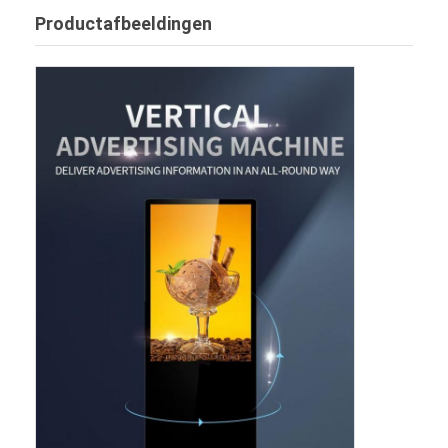
digitaal podium
Productafbeeldingen
Kiosk voor zelfbestelling
Winkelvenster scherm
Barlcd Vertoning
Draagbare digitale bewegwijzering
Doorzichtig LCD-scherm
Verhuur LED-display
touch screenlijst
Led Film scherm
e-ink display