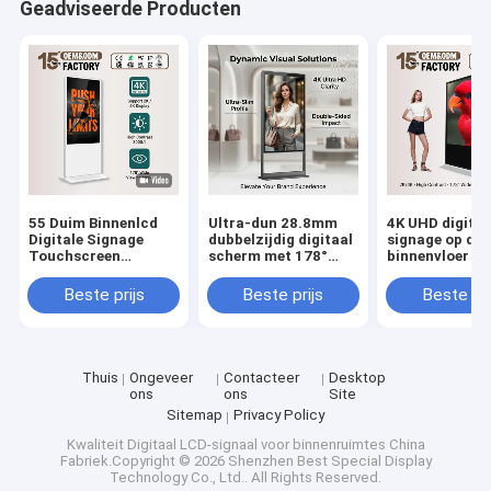
Geadviseerde Producten
55 Duim Binnenlcd
Ultra-dun 28.8mm
4K UHD digital
Digitale Signage
dubbelzijdig digitaal
signage op de
Touchscreen
scherm met 178°
binnenvloer m
Totemkiosk met
kijkhoek en 3500 nits
A-Grade IPS-p
Android OS 500
helderheid
en Cloud CMS-
Beste prijs
Beste prijs
Beste pri
Cd/m ² Helderheid
afstandsbehee
Thuis
Ongeveer
Contacteer
Desktop
ons
ons
Site
Sitemap
Privacy Policy
Kwaliteit
Digitaal LCD-signaal voor binnenruimtes
China
Fabriek.Copyright © 2026 Shenzhen Best Special Display
Technology Co., Ltd.. All Rights Reserved.