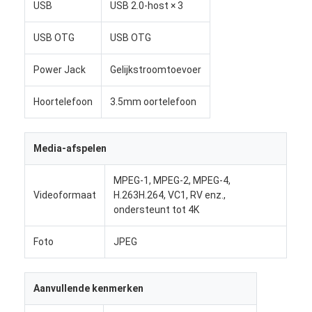
USB
USB 2.0-host × 3
digitaal podium
USB OTG
USB OTG
Kiosk voor zelfbestelling
Power Jack
Gelijkstroomtoevoer
Winkelvenster scherm
Barlcd Vertoning
Hoortelefoon
3.5mm oortelefoon
Draagbare digitale bewegwijzering
Media-afspelen
Doorzichtig LCD-scherm
MPEG-1, MPEG-2, MPEG-4,
Verhuur LED-display
Videoformaat
H.263H.264, VC1, RV enz.,
ondersteunt tot 4K
touch screenlijst
Foto
JPEG
Led Film scherm
e-ink display
Aanvullende kenmerken