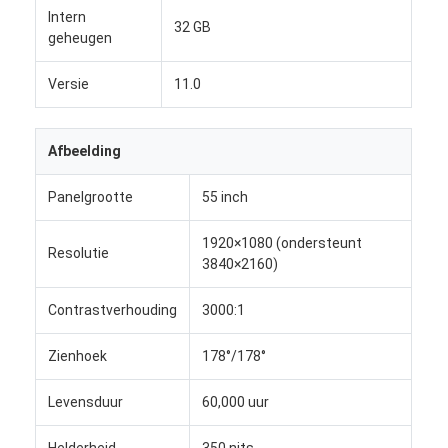
Intern
32 GB
geheugen
Versie
11.0
Afbeelding
Panelgrootte
55 inch
1920×1080 (ondersteunt
Resolutie
3840×2160)
Contrastverhouding
3000:1
Thuis
Zienhoek
178°/178°
Producten
Levensduur
60,000 uur
Over Ons
Helderheid
350 nits