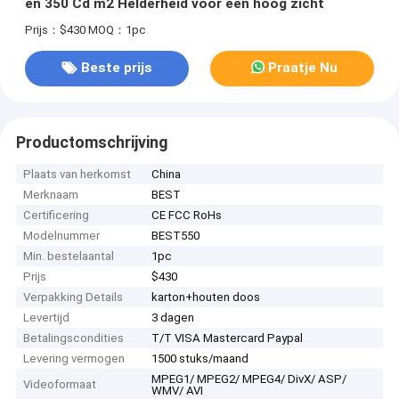
en 350 Cd m2 Helderheid voor een hoog zicht
Prijs：$430
MOQ：1pc
Beste prijs
Praatje Nu
Productomschrijving
Plaats van herkomst
China
Merknaam
BEST
Certificering
CE FCC RoHs
Modelnummer
BEST550
Min. bestelaantal
1pc
Prijs
$430
Verpakking Details
karton+houten doos
Levertijd
3 dagen
Betalingscondities
T/T VISA Mastercard Paypal
Levering vermogen
1500 stuks/maand
MPEG1/ MPEG2/ MPEG4/ DivX/ ASP/
Videoformaat
WMV/ AVI