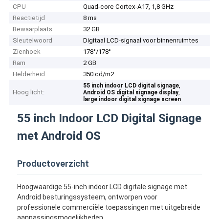
CPU
Quad-core Cortex-A17, 1,8 GHz
Reactietijd
8 ms
Bewaarplaats
32 GB
Sleutelwoord
Digitaal LCD-signaal voor binnenruimtes
Zienhoek
178°/178°
Ram
2 GB
Helderheid
350 cd/m2
,
55 inch indoor LCD digital signage
Hoog licht:
,
Android OS digital signage display
large indoor digital signage screen
55 inch Indoor LCD Digital Signage
met Android OS
Productoverzicht
Hoogwaardige 55-inch indoor LCD digitale signage met
Android besturingssysteem, ontworpen voor
professionele commerciële toepassingen met uitgebreide
aanpassingsmogelijkheden.