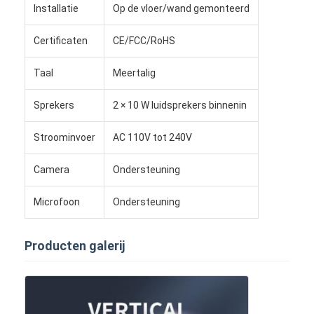
Bar LED-display
Installatie
Op de vloer/wand gemonteerd
led-display
Certificaten
CE/FCC/RoHS
Taal
Meertalig
Sprekers
2 × 10 W luidsprekers binnenin
Stroominvoer
AC 110V tot 240V
Camera
Ondersteuning
Microfoon
Ondersteuning
Producten galerij