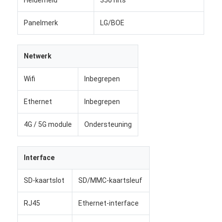
Fabriekstour
Panelmerk
LG/BOE
Kwaliteitscontrole
Neem contact met ons op
Netwerk
Nieuws
Wifi
Inbegrepen
Gevallen
Ethernet
Inbegrepen
Praatje Nu
4G / 5G module
Ondersteuning
Interface
Digitaal LCD-signaal voor binnenruimtes
SD-kaartslot
SD/MMC-kaartsleuf
Openluchtlcd Digitale Signage
RJ45
Ethernet-interface
vloer die lcd digitale signage bevinden zich